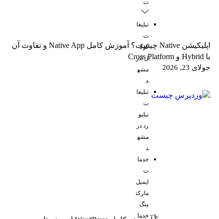
ت
تبلیغا
ت
اپلیکیشن Native چیست؟ آموزش کامل Native App و تفاوت آن
گوگ
با Hybrid و Cross Platform
ل ادز
جولای 23, 2026
مشه
د
تبلیغا
ت
بیلبو
رد در
مشه
د
خدما
ت
ایمیل
مارکت
ینگ
خدما