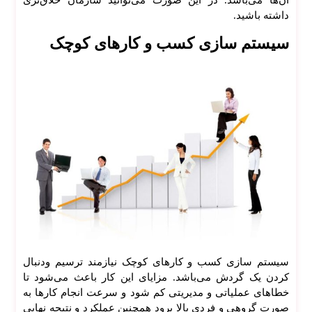
آن‌ها می‌باشد. در این صورت می‌توانید سازمان خلاق‌تری
طرا
داشته باشید.
حی
سیستم سازی کسب و کارهای کوچک
ui ux
پشتیب
انی
وب
سای
ت
افزای
ش
سرع
ت
سای
ت
سیستم سازی کسب و کارهای کوچک نیازمند ترسیم ودنبال
کردن یک گردش می‌باشد. مزایای این کار باعث می‌شود تا
خطا‌های عملیاتی و مدیریتی کم شود و سرعت انجام کار‌ها به
صورت گروهی و فردی بالا برود همچنین عملکرد و نتیجه نهایی