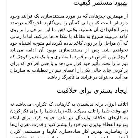
بهبود مستمر کیفیت
ت
از مهمترین چیز‌هایی که در مورد مستندسازی یک فرایند وجود
طرا
دارد این است که زمانی که آن را می‌نگارید ناخودآگاه درصدد
حی
بهتر انجام‌دادن آن هستید. وقتی ذهن ما این مراحل را بر روی
سای
کاغذ می‌بیند شروع به مقابله با شکا ف‌ها می‌کند. اما تا زمانی
ت
که آن مراحل را بر روی کاغذ پیاده نکرده‌ایم متوجه اشتباه خود
نخواهیم شد. پس از مستندسازی بهبود آن ادامه می‌یابد
طرا
کوچک‌ترین لغزش در برخورد با مشتری و یا یک تغییر کوچک که
حی
تیم ما را تحت تأثیر خود قرار می‌دهد و یا حتی افرادی که برای
سای
پر کردن جای خالی یکی از اعضای تیم در تعطیلات به سازمان
ت
می‌آیند می‌تواند در فرایند ما تأثیرگذار باشد.
وردپ
رس
ایجاد بستری برای خلاقیت
ی
طرا
اتلاف انرژی برای‌اندیشیدن به کار‌هایی که تکراری می‌باشد نه
حی
تنها وقت شما را تلف می‌کند بلکه زمان شما را برای فکر کردن
سای
به کار‌های خلاقانه و‌ایده‌آل نیز تلف خواهد کرد. برای اینکه
ت
بتوانید انعطاف‌پذیری تیم خود را بیشتر کنید و قدرت مغزی آن‌ها
اختص
را رهاسازید بهترین کار ساده‌سازی کار‌ها و سیستمی کردن
اصی