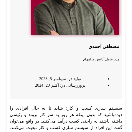
ت
پزش
کی و
کلینی
ک
سئو
سای
مصطفی احمدی
ت
فرو
مدیرعامل آژانس فرامهام
شگا
هی
سئو
تولید در: سپتامبر 5, 2023
سای
بروزرسانی در: اکتبر 20, 2024
ت
شرک
تی
سیستم سازی کسب و کار؛ شاید تا به حال افرادی را
مشا
دیده‌باشید که بدون اینکه هر روز به سر کار بروند و رئیسی
وره
داشته باشند به راحتی کسب درآمد می‌کنند. در واقع می‌توان
سئو
گفت این افراد از سیستم سازی کسب و کار تبعیت می‌کنند.
در