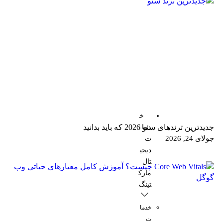
خ
جدیدترین ترندهای سئو 2026 که باید بدانید
دما
جولای 24, 2026
ت
دیجی
تال
مارک
تینگ
خدما
ت