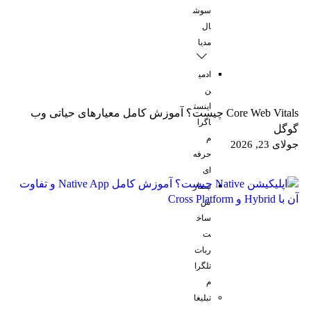
سوش
ال
مدیا
ادمی
ن
اینست
Core Web Vitals چیست؟ آموزش کامل معیارهای حیاتی وب
اگرا
گوگل
م
جولای 23, 2026
حرفه
ای
سفار
ش
ساخ
ت
ربات
تلگرا
م
تبلیغا