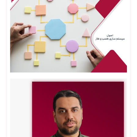
خدما
ت
سئو
تکنیک
ال
خدما
ت
سئو
خارج
ی
سئو
سای
ت
کارخ
انه
خدما
ت
سئو
سای