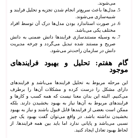
می‌شوند.
مدل‌ها باعث سریع‌تر انجام شدن تجزیه و تحلیل فرایند و
شبیه‌سازی می‌شوند.
در صورت استاندارد بودن مدل‌ها درک آن توسط افراد
مختلف یکی می‌باشد.
به وسیله مستندسازی فرایند‌ها دانش ضمنی به دانش
صریح و مستند شده تبدیل می‌گردد و چرخه مدیریت
تو
دانش در سازمان راحت‌تر می‌شود.
لید و
توس
گام هفتم: تحلیل و بهبود فرایند‌های
عه
موجود
نرم
افزا
این مرحله مربوط به تحلیل فرایند‌ها می‌باشد و فرایند‌های
ر
دارای مشکل را درست کرده و مشکلات آن‌ها را برطرف
می‌کنیم. البته این بدان معنا نیست که همه کسب و کار‌ها و
فرایند‌های مربوط به آن‌ها نیاز به بهبود بخشیدن دارند. بلکه
انواع
ممکن است بعضی از فرایند‌ها قابل قبول باشند و نیاز به بهبود
ساما
بخشیدن نداشته باشد. در واقع می‌توان گفت بهبود یک چیز
نه‌ها
نسبی می‌باشد و پایانی ندارد اما باید بین همه فرایند‌ها. از
لحاظ بهبود تعادل ایجاد کنید.
سیس