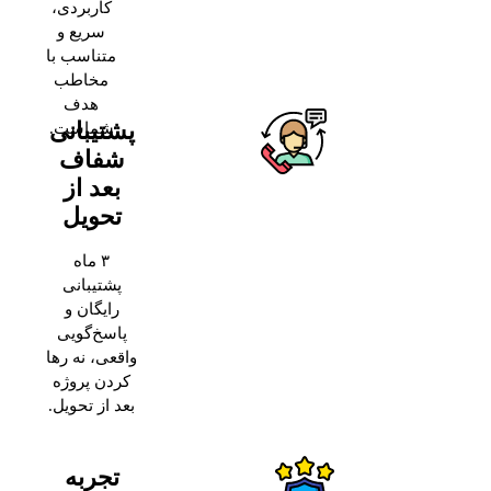
کاربردی،
سریع و
متناسب با
مخاطب
هدف
پشتیبانی
شماست.
شفاف
بعد از
تحویل
۳ ماه
پشتیبانی
رایگان و
پاسخ‌گویی
واقعی، نه رها
کردن پروژه
بعد از تحویل.
تجربه