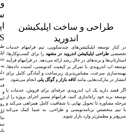
و
س
اپ
طراحی و ساخت اپلیکیشن
S
اندورید
طر
در کنار توسعه اپلیکیشن‌های چندسکویی، تیم فرامهام خدمات
اپل
تخصصی
طراحی اپلیکیشن اندروید
در مشهد
را برای کسب‌وکارها،
ios
استارتاپ‌ها و برندهای در حال رشد ارائه می‌دهد. در فرامهام فرآیند
به
توسعه اپ اندرویدی با تمرکز بر کیفیت کدنویسی، امنیت داده‌ها،
دلی
بهینه‌سازی سرعت، مقیاس‌پذیری زیرساخت و آمادگی کامل برای
حس
انتشار در مارکت‌هایی مانند
کافه بازار
و
گوگل پلی
انجام می‌شود.
فن
اگر قصد دارید یک اپ اندرویدی حرفه‌ای برای فروش، خدمات یا
و
توسعه برند خود راه‌اندازی کنید، فرامهام مسیر اجرای پروژه را از
است
مرحله مشاوره تا تحویل نهایی با شفافیت کامل همراهی می‌کند و
دق
با تیم متخصص برنامه‌نویسی و طراحی، به شما کمک می‌کند
اپل
سریع‌تر و مطمئن‌تر وارد بازار شوید.
نیا
تی
بات