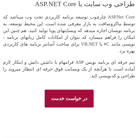
طراحی وب سایت با ASP.NET Core
ASP.Net Core چارچوب توسعه برنامه کاربردی تحت وب می­باشد که
توسط ماکروسافت به بازار معرفی شده است. این محیط توسعه، به
برنامه ­نویسان اجازه می­دهد که وب­سایت­های پویا تولید کنید. هم چنین این
امکان را فراهم می­سازد که بتوان از امکانات کامل زبان­های برنامه ­
نویسی مانند C# یا VB.NET برای ساخت آسان­تر برنامه­ های کاربردی
بهره برد.
تیم حرفه ای برنامه نویس ASP فرامهام با داشتن دانش و ابتکار لازم
آماده است تا هرآنچه از یک وبسایت فوق حرفه ای انتظار میروید را
طراحی و کدنویسی کند.
در خواست خدمت