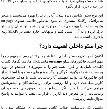
هنگام جستجوهای مرتبط با کلمه کلیدی هدف، وب‌سایت در SERPs
در رتبه بالاتری قرار بگیرد.
این نوع سئو، شانس دیده شدن آنلاین برند را بهبود می‌بخشد و منجر
به ترافیک ارگانیک بیشتری می‌شود. به طور خلاصه، سئوی on-page
یک وب‌سایت را بهینه می‌کند تا موتورهای جستجو بتوانند آن را بیشتر
درک کرده و به آن اعتماد کنند و درنهایت اجازه دهند در SERPs رتبه
بالاتری داشته باشد.
چرا سئو داخلی اهمیت دارد؟
اکنون که با تعریف سئو داخلی آشنا شدیم، وقتش رسیده بفهمیم چرا
مهم است. فاکتورهای
سئو on-page
مانند URL ها، متا تگ‌ها، کلمات
کلیدی، تایتل ها و غیره، همه چیز را به موتورهای جستجو در مورد
وب‌سایت شما میگویند. گوگل و دیگر موتورهای جستجو با استفاده از
این فاکتورها می‌توانند بفهمند آیا وب‌سایت شما با هدف جستجوی
کاربر مطابقت دارد و آیا ارزشی برای بازدیدکنندگان و مشتریانش
فراهم می‌کند یا خیر. اگر این‌طور باشد، موتورهای جستجو آن
وب‌سایت را در مغرض دید کاربران قرار می‌دهند تا بتوانند به پاسخ
سؤال‌هایشان برسند.
داشتن یک وب‌سایت جذاب کافی نیست. برای همگام شدن با