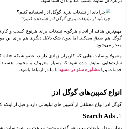
درباره آن سایت کسب کند و با آن آشنا شود.
چرا باید از تبلیغات بنری گوگل ادز استفاده کنیم؟
مهم‌ترین هدف از انجام هرگونه تبلیغات برای هرنوع کسب و کار
گوگل
هم صدق می‌کند. اما بدون شک دلایل دیگری هم برای این مو
طراحی اپلیکیشن
منجر می‌شود.
معمولا وبسایت هایی که کاربران زیادی دارند، عضو شبکه Display گوگل هستند. بنابراین استفاده
سایت‌هایی نمایش داده شود که بسیار معروف و محبوب هستند. هر
خدمات و یا
مشاوره سئو در مشهد
با ما در ارتباط باشید.
انواع کمپین‌های گوگل ادز
تولید و توسعه نرم افزار
انواع سامانه‌ها
گوگل ادز انواع مختلفی از کمپین های تبلیغاتی دارد و قبل از اینکه ک
سیستم اتوماسیون اداری
سامانه رزرواسیون
Search Ads
1.
سامانه آموزشی
سامانه سه بعدی
به این مدل تبلیغات متنی هم گفته میشود و باعث می‌شود سایت شما