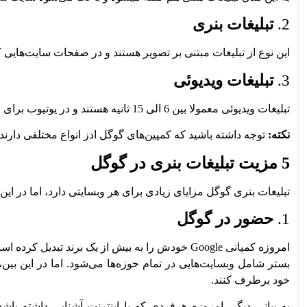
مترجم صوتی
2.
تبلیغات بنری
بات هاب
این نوع از تبلیغات مبتنی بر تصویر هستند و در صفحات سایت‌هایی که عضو شبکه Display گوگل هستند
3.
تبلیغات ویدیوئی
تبلیغات ویدیوئی معمولا بین 6 الی 15 ثانیه هستند و در یوتیوب برای افرادی که مشغول نمایش کلیپ هستند، ظاهر می‌شود.
نکته:
توجه داشته باشید که کمپین‌های گوگل ادز انواع مختلفی دارن
5 مزیت تبلیغات بنری در گوگل
تبلیغات بنری گوگل مزایای زیادی برای هر وبسایتی دارد، اما در این بخش به معرفی 5 مورد از بهترین و مهم‌
1.
حضور در گوگل
خدمات دیجیتال مارکتینگ
خدمات سوشال مدیا
امروزه کمپانی Google خودش را به بیش از یک برند ت
ادمین اینستاگرام حرفه ای
بستر شامل وبسایت‌‌هایی در تمام حوزه‌ها می‌شود. اما در این بین
سفارش ساخت ربات تلگرام
خود برطرف کنند.
تبلیغات
به بیانی دیگر، امروزه هرفردی که با اینترنت آشنایی داشته با