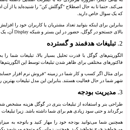
تبلیغات گوگل ادز مشهد
می‌کند. حتما تا به حال اصطلاح “گوگلش کن” را شنیده‌اید یا از آن 
تبلیغات بیلبورد در مشهد
که یک سوال خاص دارید.
خدمات ایمیل مارکتینگ
خدمات تولید محتوا
بنابراین برای اینکه بتوانید تعداد مشتریان یا کاربران خود را افزا
بالای جستجو در گوگل، حضور در این بستر و شبکه Display آن، یک مزیت مهم به حساب می‌آید.
2.
تبلیغات هدفمند و گسترده
الگوریتم‌های گوگل با قدرت تحلیل بسیار بالا، تبلیغات شما را 
فاکتورهای مختلفی برای ظاهر شدن تبلیغات توسط این الگوریتم‌ها
برای مثال اگر کسب و کار شما در زمینه “فروش نرم افزار حسابدا
شهر شما در حال فعالیت هستند. بنابراین این مدل تبلیغات بهترین
3.
مدیریت بودجه
طراحی بنر و استفاده از تبلیغات بنری در گوگل هزینه مشخص شده 
برگرداند و حتی سود زیادی هم برای شما داشته باشد. زیرا تبلیغات
همچنین شما می‌توانید بودجه خود را مهار کنید و باتوجه به می
می‌خواهید خرج نخواهید کرد. همچنین زمانی که متوجه می‌شوید یکی