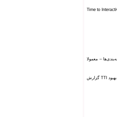
، گزارشی نشان داده خواهد شد. وارد بخش lab data شوید تا بتوانید مقدار TTI در pagespeed را ببینید. مثال: Time to Interactive:
ه‌بندی‌ها – معمولا
در بخش Metrics می‌توانید مقدار TTI را ببینید. علاوه بر این در بخش‌های “Opportunities” و “Diagnostics” نیز راهکارهایی برای بهبود TTI گزارش