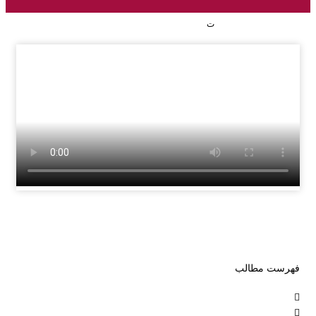
خدما
ت
سئو
تکنیک
ال
خدما
ت
سئو
خارج
ی
سئو
سای
ت
کارخ
انه
خدما
ت
فهرست مطالب
سئو
سای