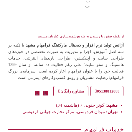
ت
تبلیغا
ت
گوگ
ل ادز
از نقطه صفر، تا رسیدن به قله هوشمندسازی کنارتان هستیم
مشه
آژانس تولید نرم افزار و دیجیتال مارکتینگ فرامهام مشهد
با تکیه بر
د
سه اصل آموزش، اجرا و مدیریت به صورت تخصصی در حوزه‌های
تبلیغا
طراحی سایت و اپلیکیشن، طراحی بازی‌های اینترنتی، خدمات
ت
هاستینگ و سئو سایت؛ علی رغم فعالیت ده ساله، از سال 1399
بیلبو
فعالیت خود را با عنوان فرامهام آغاز کرده است. سرمایه‌ی بزرگ
رد در
فرامهام؛ رضایت مشتریان و رونق کسب‌وکارهای اینترنتی است.
مشه
د
05138812088
مشاوره رایگان
خدما
ت
مشهد:
کوثر جنوبی 7 (هاشمیه 34)
ایمیل
تهران:
میدان فردوسی، مرکز تجارت جهانی فردوسی
مارکت
ینگ
خدمات فرامهام
خدما