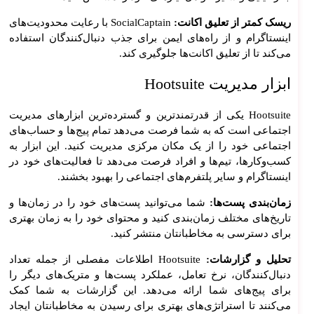
طرا
ریسک کمتر از تعلیق اکانت:
SocialCaptain با رعایت محدودیت‌های
حی
اینستاگرام و از راه‌های ایمن برای جذب دنبال‌کنندگان استفاده
ui ux
می‌کند تا از تعلیق اکانت‌ها جلوگیری کند.
پشتیب
انی
ابزار مدیریت Hootsuite
وب
سای
Hootsuite یکی از قدرتمندترین و گسترده‌ترین ابزارهای مدیریت
ت
اجتماعی است که به شما فرصت می‌دهد تمام پیج‌ها و حساب‌های
افزای
اجتماعی خود را از یک مکان مرکزی مدیریت کنید. این ابزار به
ش
کسب‌وکارها، تیم‌ها و افراد فرصت می‌دهد تا فعالیت‌های خود در
اینستاگرام و سایر پلتفرم‌های اجتماعی را بهبود بخشند.
سرع
ت
زمان‌بندی پست‌ها:
شما می‌توانید پست‌های خود را در زمان‌ها و
سای
تاریخ‌های مختلف زمان‌بندی کنید و محتوای خود را به زمان بهتری
ت
برای دسترسی به مخاطبانتان منتشر کنید.
تحلیل و گزارشات:
Hootsuite اطلاعات مفصلی از جمله تعداد
دنبال‌کنندگان، نرخ تعامل، عملکرد پست‌ها و متریک‌های دیگر را
برای پیج‌های شما ارائه می‌دهد. این گزارشات به شما کمک
می‌کنند تا استراتژی‌های بهتری برای رسیدن به مخاطبانتان ایجاد