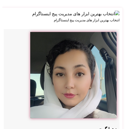
ت
پزش
کی و
کلینی
انتخاب بهترین ابزار های مدیریت پیج اینستاگرام
ک
سئو
سای
ت
فرو
شگا
هی
سئو
سای
ت
شرک
تی
مشا
وره
سئو
در