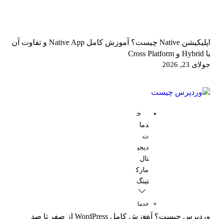
اپلیکیشن Native چیست؟ آموزش کامل Native App و تفاوت آن
با Hybrid و Cross Platform
جولای 23, 2026
خ
دما
ت
دیجی
تال
مارک
تینگ
خدما
ت
وردپرس چیست؟ آموزش کامل WordPress از صفر تا صد