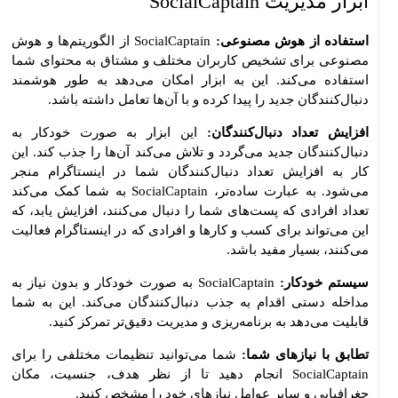
ابزار مدیریت SocialCaptain
ت
استفاده از هوش مصنوعی:
SocialCaptain از الگوریتم‌ها و هوش
طرا
مصنوعی برای تشخیص کاربران مختلف و مشتاق به محتوای شما
حی
استفاده می‌کند. این به ابزار امکان می‌دهد به طور هوشمند
سای
دنبال‌کنندگان جدید را پیدا کرده و با آن‌ها تعامل داشته باشد.
ت
افزایش تعداد دنبال‌کنندگان:
این ابزار به صورت خودکار به
دنبال‌کنندگان جدید می‌گردد و تلاش می‌کند آن‌ها را جذب کند. این
طرا
کار به افزایش تعداد دنبال‌کنندگان شما در اینستاگرام منجر
حی
می‌شود. به عبارت ساده‌تر، SocialCaptain به شما کمک می‌کند
سای
تعداد افرادی که پست‌های شما را دنبال می‌کنند، افزایش یابد، که
ت
این می‌تواند برای کسب و کارها و افرادی که در اینستاگرام فعالیت
وردپ
می‌کنند، بسیار مفید باشد.
رس
ی
سیستم خودکار:
SocialCaptain به صورت خودکار و بدون نیاز به
طرا
مداخله دستی اقدام به جذب دنبال‌کنندگان می‌کند. این به شما
حی
قابلیت می‌دهد به برنامه‌ریزی و مدیریت دقیق‌تر تمرکز کنید.
سای
تطابق با نیازهای شما:
شما می‌توانید تنظیمات مختلفی را برای
ت
SocialCaptain انجام دهید تا از نظر هدف، جنسیت، مکان
اختص
جغرافیایی و سایر عوامل نیازهای خود را مشخص کنید.
اصی