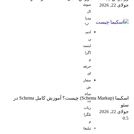
سوش
جولای 22, 2026
ال
مدیا
ادمی
ن
اینست
اگرا
م
حرفه
ای
سفار
ش
ساخ
اسکیما (Schema Markup) چیست؟ آموزش کامل Schema در
ت
سئو
ربات
جولای 22, 2026
تلگرا
م
تبلیغا